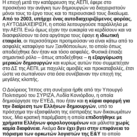
Η εποχή μετά την κατάρρευση της ΑΕΠΙ, έφερε στο
προσκήνιο την ανάγκη των δημιουργών να διαχειριστούν
μόνοι τους το έργο τους και το περιουσιακό τους δικαίωμα.
Από το 2003, υπήρχε ένας αυτοδιαχειριζόμενος φορέας
,
η ΑΥΤΟΔΙΑΧΕΙΡΙΣΗ, η οποία λειτουργούσε παράλληλα με
την ΑΕΠΙ. Ενώ όμως είχαν την ευκαιρία να κερδίσουν και να
διασφαλίσουν τα όσα αργότερα τους έφαγε
η ιδιωτική
εταιρεία
, οι περισσότεροι προτιμούσαν να είναι κάτω από το
ασφαλές καταφύγιο των Ξανθόπουλων, το οποίο όπως
αποδείχθηκε δεν ήταν και τόσο ασφαλές. Φυσικά έπαιξε
σημαντικό ρόλο – όπως αποδείχθηκε –
η εξαργύρωση
μερικών δημιουργών
και κυρίως αυτών που συμμετείχαν
στο ΔΣ της ΑΕΠΙ, με παχυλές αμοιβές και προκαταβολές, έτσι
ώστε να σωπαίνουν στα όσα συνέβαιναν την εποχή της
μεγάλης κλοπής.
Ο Δούρειος Ίππος στη συνέχεια ήρθε από την Υπουργό
Πολιτισμού του ΣΥΡΙΖΑ, Λυδία Κονιόρδου, η οποία
δημιούργησε την ΕΥΕΔ, που ήταν και
η κύρια αφορμή για
την διαίρεση των Ελλήνων δημιουργών
, υπό το
πρόσχημα την εξασφάλιση της είσπραξης των δικαιωμάτων
τους. Μια κρατική παρέμβαση η οποία
επιδοτήθηκε με
χρήματα Ελλήνων φορολογουμένων
και μάλιστα
χωρίς
καμία διαφάνεια
. Ακόμα
δεν έχει βγει στην επιφάνεια το
πόρισμα των ορκωτών λογιστών της Ε&Υ
το οποίο