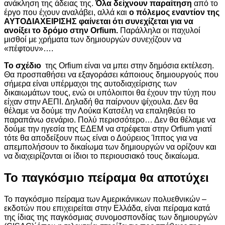
ανάκληση της άδειας της.
Όλα δείχνουν παραίτηση
από το
έργο που έχουν αναλάβει, αλλά και
ο πόλεμος εναντίον της
ΑΥΤΟΔΙΑΧΕΙΡΙΣΗΣ φαίνεται ότι συνεχίζεται για να
ανοίξει το δρόμο στην Orfium.
Παράλληλα οι παχυλοί
μισθοί με χρήματα των δημιουργών συνεχίζουν να
«πέφτουν»….
Το σχέδιο
της Orfium είναι να μπει στην δημόσια εκτέλεση.
Θα προσπαθήσει να εξαγοράσει κάποιους δημιουργούς που
σήμερα είναι υπέρμαχοι της αυτοδιαχείρισης των
δικαιωμάτων τους, ενώ οι υπόλοιποι θα έχουν την τύχη που
είχαν στην ΑΕΠΙ. Δηλαδή θα παίρνουν ψίχουλα. Δεν θα
θέλαμε να δούμε την Λούκα Κατσέλη να επαληθεύει το
παραπάνω σενάριο. Πολύ περισσότερο… Δεν θα θέλαμε να
δούμε την ηγεσία της ΕΔΕΜ να στρέφεται στην Orfium γιατί
τότε θα αποδείξουν πως είναι ο Δούρειος Ίππος για να
απεμπολήσουν το δικαίωμα των δημιουργών να ορίζουν και
να διαχειρίζονται
οι ίδιοι το περιουσιακό τους δικαίωμα.
Το παγκόσμιο πείραμα θα αποτύχει
Το παγκόσμιο πείραμα των Αμερικάνικων πολυεθνικών –
εκδοτών που επιχειρείται στην Ελλάδα, είναι πείραμα κατά
της ίδιας της παγκόσμιας συνομοσπονδίας των δημιουργών