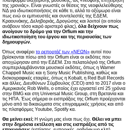
πλατφόρμα διαχείρισης μουσικής, ως «νεοφυής επιχείρηση
της χρονιάς». Είναι γνωστές οι θέσεις της νεοφιλελεύθερης
ΝΔ για ιδιωτικοποιήσεις σε κάθε τι, αλλά το οξύμωρο είναι
πως ενώ οι εμπνευστές και συντελεστές της ΕΔΕΜ,
Κραουνάκης, Δεληβοριάς, Δρογώσης και λοιποί (οι οποίοι
ανάβουν τόσο καιρό αριστερό φλας),
όλα δείχνουν πως
ανοίγουν το δρόμο για την Orfium και την
ιδιωτικοποίηση του έργου και της περιουσίας των
δημιουργών.
Όπως αναφέρει
το ρεπορτάζ των «ΝΕΩΝ»
αυτοί που
βρίσκονται πίσω από την Orfium είναι οι εκδότες που
αποχώρησαν από την ΕΔΕΜ. Στο πελατολόγιό της Orfium
συμπεριλαμβάνονται μουσικοί εκδότες, όπως η Warner
Chappell Music και η Sony Music Publishing, καθώς και
δισκογραφικές εταιρίες, όπως η Kobalt, η Red Bull Records
και άλλες. Διευθύνων Σύμβουλος (CEO) από το 2017 είναι ο
Αμερικανός Rob Wells, ο οποίος έχει εργαστεί επί 25 χρόνια
στην BMG και στη Universal Music Group, στη Βρετανία και
τις ΗΠΑ. Έως σήμερα οι εισπράξεις της Orfium προέρχονται
μόνο από τα δικαιώματα στις επιγραμμικές χρήσεις και από
τις πλατφόρμες Youtube, Spotify κα.
Θα μείνει εκεί;
Η γνώμη μας είναι πως όχι.
Θέλει να μπει
στην δημόσια εκτέλεση και στις εισπράξεις από τις
επιχειρήσεις
(εστίασης, εμπορικές, ραδιόφωνο κλπ),