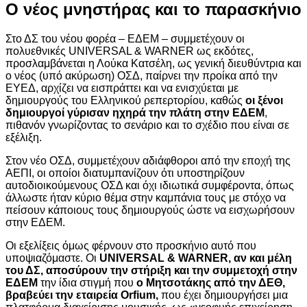
Ο νέος μνηστήρας και το παρασκήνιο
Στο ΔΣ του νέου φορέα – ΕΔΕΜ – συμμετέχουν οι
πολυεθνικές UNIVERSAL & WARNER ως εκδότες,
προσλαμβάνεται η Λούκα Κατσέλη, ως γενική διευθύντρια και
ο νέος (υπό ακύρωση) ΟΣΔ, παίρνει την προίκα από την
ΕΥΕΔ, αρχίζει να εισπράττει και να ενισχύεται με
δημιουργούς του Ελληνικού ρεπερτορίου, καθώς
οι ξένοι
δημιουργοί γύρισαν ηχηρά την πλάτη στην ΕΔΕΜ
,
πιθανόν γνωρίζοντας το σενάριο και το σχέδιο που είναι σε
εξέλιξη.
Στον νέο ΟΣΔ, συμμετέχουν αδιάφθοροι από την εποχή της
ΑΕΠΙ, οι οποίοι διατυμπανίζουν ότι υποστηρίζουν
αυτοδιοικούμενους ΟΣΔ και όχι ιδιωτικά συμφέροντα, όπως
άλλωστε ήταν κύριο θέμα στην καμπάνια τους με στόχο να
πείσουν κάποιους τους δημιουργούς ώστε να εισχωρήσουν
στην ΕΔΕΜ.
Οι εξελίξεις όμως φέρνουν στο προσκήνιο αυτό που
υποψιαζόμαστε. Οι
UNIVERSAL & WARNER, αν και μέλη
του ΔΣ, αποσύρουν την στήριξη και την συμμετοχή στην
ΕΔΕΜ
την ίδια στιγμή που
ο Μητσοτάκης από την ΔΕΘ,
βραβεύει την εταιρεία Orfium,
που έχει δημιουργήσει μια