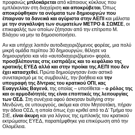
προφανώς
μπλοκάρεται
από κάποιους κύκλους που
εμπλέκονταν στη διαχείριση
και αποκρύβεται.
Όπως
αποκρύφθηκαν τα ονόματα των δημιουργών που
έπαιρναν τα δανεικά και αγύριστα στην ΑΕΠΙ
και μάλιστα
με την συγκάλυψη των σωματείων ΜΕΤΡΟ & ΣΩΜΣΕ
, οι
επικεφαλής των οποίων ζήτησαν από την επίτροπο Μ.
Βλάχου να μην τα δημοσιοποιήσει.
Αν και υπήρχε λοιπόν αυτοδιαχειριζόμενος φορέας, μια πολύ
μικρή ομάδα περίπου 30 δημιουργών, θέλησε να
δημιουργήσει και νέο «αυτοδιαχειριζόμενο» φορέα,
προσβλέποντας στις εισπράξεις και το κεφάλαιο της
κρατικής ΕΥΕΔ αλλά και στην προίκα της ΑΕΠΙ που δεν
έχει κατασχεθεί.
Πρώτα δημιούργησαν έναν αστικό
συνεταιρισμό με τις συμβουλές, την βοήθεια και
την
υπογραφή της δ/ντριας του κρατικού ΟΠΙ, κας
Ευαγγελίας Βαγενά
, της οποίας – υποτίθεται –
ο ρόλος της
και οι αρμοδιότητές της είναι εποπτικές της λειτουργίας
των ΟΣΔ
. Στη συνέχεια αφού άσκησαν bullying στην
Μενδώνη, σε υπουργούς, ακόμα και στον Μητσοτάκη, πήραν
την άδεια ΟΣΔ, η οποία όπως έχει κριθεί από το Δ’ Τμήμα του
ΣτΕ,
είναι άκυρη
και για λόγους της εμπλοκής του κρατικού
εκτρώματος ΕΥΕΔ, παραπέμφθηκε για επικύρωση από την
Ολομέλεια.