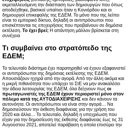
εκμεταλλευόμενη την διάσπαση των δημιουργών που όπως
αποδείχθηκε, βασικοί υπαίτιοι ήταν η Κονιόρδου και οι
δημιουργοί επικεφαλής της ΕΔΕΜ. Το μόνο που της λείπει
είναι το εμπορικό δίκτυο, δηλαδή οι αντιπρόσωποι που
επισκέπτονται τις επιχειρήσεις που προβαίνουν σε δημόσια
εκτέλεση.
Το έχει βρεί;
Η απάντηση μάλλον βρίσκεται στη
συνέχεια
Τι συμβαίνει στο στρατόπεδο της
ΕΔΕΜ;
Το τελευταίο διάστημα έχει παρατηρηθεί να έχουν εξαφανιστεί
οι αντιπρόσωποι της δημόσιας εκτέλεσης της ΕΔΕΜ.
Απουσιάζουν ηχηρά από την αγορά. Από την άλλη ακόμα και
η μικρή πιθανότητα που υπάρχει το ΣτΕ
να μην ανακαλέσει
την άδεια λειτουργίας της ΕΔΕΜ, όλα δείχνουν πως
οι
πρωταγωνιστές της ΕΔΕΜ έχουν περιοριστεί μόνο στον
πόλεμο κατά της ΑΥΤΟΔΙΑΧΕΙΡΙΣΗΣ
και δεν κάνουν τα
αυτονόητα. Οι αντιπρόσωποι να είναι στην αγορά… Να
δημοσιεύσουν την έκθεση
διαφάνειας για την χρήση του
2020 και άλλα… Το τελευταίο, δηλαδή η υποχρέωση που
είχαν για την δημοσίευση της έκθεσης διαφάνειας έως τις 31
Αυγούστου 2021, αποτελεί παράβαση η οποία επισύρει την