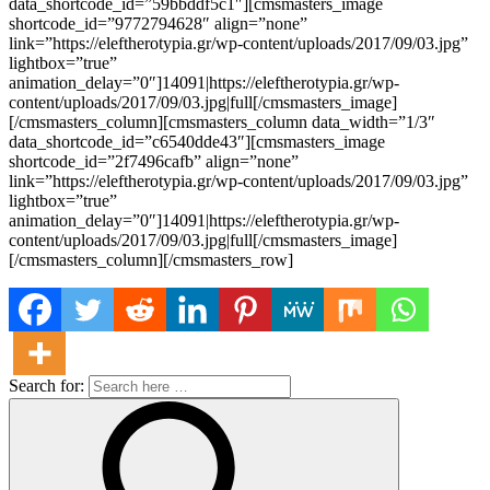
data_shortcode_id=”59bbddf5c1″][cmsmasters_image
shortcode_id=”9772794628″ align=”none”
link=”https://eleftherotypia.gr/wp-content/uploads/2017/09/03.jpg”
lightbox=”true”
animation_delay=”0″]14091|https://eleftherotypia.gr/wp-
content/uploads/2017/09/03.jpg|full[/cmsmasters_image]
[/cmsmasters_column][cmsmasters_column data_width=”1/3″
data_shortcode_id=”c6540dde43″][cmsmasters_image
shortcode_id=”2f7496cafb” align=”none”
link=”https://eleftherotypia.gr/wp-content/uploads/2017/09/03.jpg”
lightbox=”true”
animation_delay=”0″]14091|https://eleftherotypia.gr/wp-
content/uploads/2017/09/03.jpg|full[/cmsmasters_image]
[/cmsmasters_column][/cmsmasters_row]
Search for: