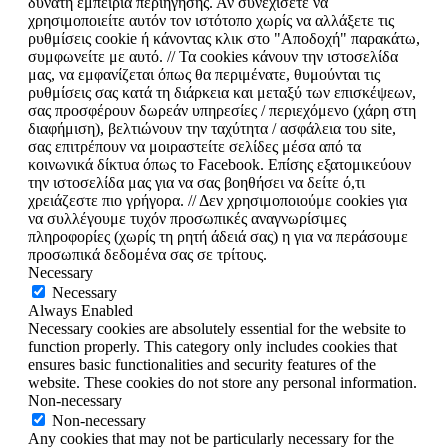
δυνατή εμπειρία περιήγησης. Αν συνεχίσετε να
χρησιμοποιείτε αυτόν τον ιστότοπο χωρίς να αλλάξετε τις
ρυθμίσεις cookie ή κάνοντας κλικ στο "Αποδοχή" παρακάτω,
συμφωνείτε με αυτό. // Τα cookies κάνουν την ιστοσελίδα
μας, να εμφανίζεται όπως θα περιμένατε, θυμούνται τις
ρυθμίσεις σας κατά τη διάρκεια και μεταξύ των επισκέψεων,
σας προσφέρουν δωρεάν υπηρεσίες / περιεχόμενο (χάρη στη
διαφήμιση), βελτιώνουν την ταχύτητα / ασφάλεια του site,
σας επιτρέπουν να μοιραστείτε σελίδες μέσα από τα
κοινωνικά δίκτυα όπως το Facebook. Επίσης εξατομικεύουν
την ιστοσελίδα μας για να σας βοηθήσει να δείτε ό,τι
χρειάζεστε πιο γρήγορα. // Δεν χρησιμοποιούμε cookies για
να συλλέγουμε τυχόν προσωπικές αναγνωρίσιμες
πληροφορίες (χωρίς τη ρητή άδειά σας) η για να περάσουμε
προσωπικά δεδομένα σας σε τρίτους.
Necessary
Necessary
Always Enabled
Necessary cookies are absolutely essential for the website to
function properly. This category only includes cookies that
ensures basic functionalities and security features of the
website. These cookies do not store any personal information.
Non-necessary
Non-necessary
Any cookies that may not be particularly necessary for the