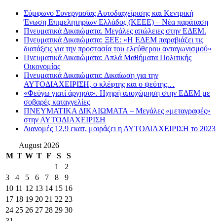
Σύμφωνο Συνεργασίας Αυτοδιαχείρισης και Κεντρική
Ένωση Επιμελητηρίων Ελλάδος (ΚΕΕΕ) – Νέα παράταση
Πνευματικά Δικαιώματα. Μεγάλες απώλειες στην ΕΔΕΜ.
Πνευματικά Δικαιώματα: ΞΕΕ: «Η ΕΔΕΜ παραβιάζει τις
διατάξεις για την προστασία του ελεύθερου ανταγωνισμού»
Πνευματικά Δικαιώματα: Απλά Μαθήματα Πολιτικής
Οικονομίας
Πνευματικά Δικαιώματα: Δικαίωση για την
ΑΥΤΟΔΙΑΧΕΙΡΙΣΗ, ο κλέφτης και ο ψεύτης…
«Φεύγω γιατί άργησα». Ηχηρή αποχώρηση στην ΕΔΕΜ με
σοβαρές καταγγελίες
ΠΝΕΥΜΑΤΙΚΑ ΔΙΚΑΙΩΜΑΤΑ – Μεγάλες «μεταγραφές»
στην ΑΥΤΟΔΙΑΧΕΙΡΙΣΗ
Διανομές 12,9 εκατ. μοιράζει η ΑΥΤΟΔΙΑΧΕΙΡΙΣΗ το 2023
August 2026
M
T
W
T
F
S
S
1
2
3
4
5
6
7
8
9
10
11
12
13
14
15
16
17
18
19
20
21
22
23
24
25
26
27
28
29
30
31