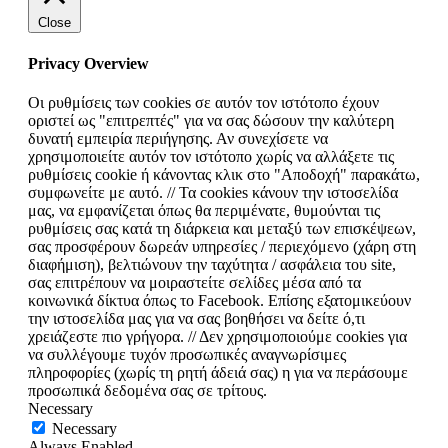
Close
Privacy Overview
Οι ρυθμίσεις των cookies σε αυτόν τον ιστότοπο έχουν
οριστεί ως "επιτρεπτές" για να σας δώσουν την καλύτερη
δυνατή εμπειρία περιήγησης. Αν συνεχίσετε να
χρησιμοποιείτε αυτόν τον ιστότοπο χωρίς να αλλάξετε τις
ρυθμίσεις cookie ή κάνοντας κλικ στο "Αποδοχή" παρακάτω,
συμφωνείτε με αυτό. // Τα cookies κάνουν την ιστοσελίδα
μας, να εμφανίζεται όπως θα περιμένατε, θυμούνται τις
ρυθμίσεις σας κατά τη διάρκεια και μεταξύ των επισκέψεων,
σας προσφέρουν δωρεάν υπηρεσίες / περιεχόμενο (χάρη στη
διαφήμιση), βελτιώνουν την ταχύτητα / ασφάλεια του site,
σας επιτρέπουν να μοιραστείτε σελίδες μέσα από τα
κοινωνικά δίκτυα όπως το Facebook. Επίσης εξατομικεύουν
την ιστοσελίδα μας για να σας βοηθήσει να δείτε ό,τι
χρειάζεστε πιο γρήγορα. // Δεν χρησιμοποιούμε cookies για
να συλλέγουμε τυχόν προσωπικές αναγνωρίσιμες
πληροφορίες (χωρίς τη ρητή άδειά σας) η για να περάσουμε
προσωπικά δεδομένα σας σε τρίτους.
Necessary
Necessary
Always Enabled