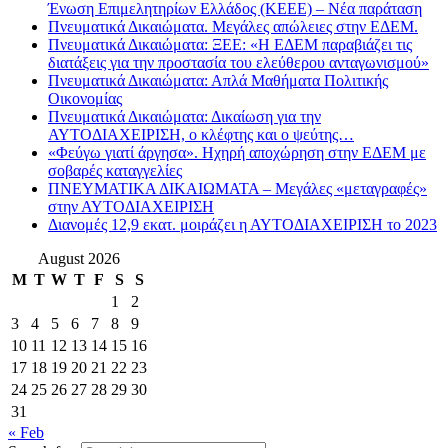
Ένωση Επιμελητηρίων Ελλάδος (ΚΕΕΕ) – Νέα παράταση
Πνευματικά Δικαιώματα. Μεγάλες απώλειες στην ΕΔΕΜ.
Πνευματικά Δικαιώματα: ΞΕΕ: «Η ΕΔΕΜ παραβιάζει τις
διατάξεις για την προστασία του ελεύθερου ανταγωνισμού»
Πνευματικά Δικαιώματα: Απλά Μαθήματα Πολιτικής
Οικονομίας
Πνευματικά Δικαιώματα: Δικαίωση για την
ΑΥΤΟΔΙΑΧΕΙΡΙΣΗ, ο κλέφτης και ο ψεύτης…
«Φεύγω γιατί άργησα». Ηχηρή αποχώρηση στην ΕΔΕΜ με
σοβαρές καταγγελίες
ΠΝΕΥΜΑΤΙΚΑ ΔΙΚΑΙΩΜΑΤΑ – Μεγάλες «μεταγραφές»
στην ΑΥΤΟΔΙΑΧΕΙΡΙΣΗ
Διανομές 12,9 εκατ. μοιράζει η ΑΥΤΟΔΙΑΧΕΙΡΙΣΗ το 2023
August 2026
M
T
W
T
F
S
S
1
2
3
4
5
6
7
8
9
10
11
12
13
14
15
16
17
18
19
20
21
22
23
24
25
26
27
28
29
30
31
« Feb