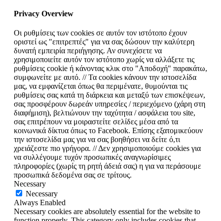
Privacy Overview
Οι ρυθμίσεις των cookies σε αυτόν τον ιστότοπο έχουν
οριστεί ως "επιτρεπτές" για να σας δώσουν την καλύτερη
δυνατή εμπειρία περιήγησης. Αν συνεχίσετε να
χρησιμοποιείτε αυτόν τον ιστότοπο χωρίς να αλλάξετε τις
ρυθμίσεις cookie ή κάνοντας κλικ στο "Αποδοχή" παρακάτω,
συμφωνείτε με αυτό. // Τα cookies κάνουν την ιστοσελίδα
μας, να εμφανίζεται όπως θα περιμένατε, θυμούνται τις
ρυθμίσεις σας κατά τη διάρκεια και μεταξύ των επισκέψεων,
σας προσφέρουν δωρεάν υπηρεσίες / περιεχόμενο (χάρη στη
διαφήμιση), βελτιώνουν την ταχύτητα / ασφάλεια του site,
σας επιτρέπουν να μοιραστείτε σελίδες μέσα από τα
κοινωνικά δίκτυα όπως το Facebook. Επίσης εξατομικεύουν
την ιστοσελίδα μας για να σας βοηθήσει να δείτε ό,τι
χρειάζεστε πιο γρήγορα. // Δεν χρησιμοποιούμε cookies για
να συλλέγουμε τυχόν προσωπικές αναγνωρίσιμες
πληροφορίες (χωρίς τη ρητή άδειά σας) η για να περάσουμε
προσωπικά δεδομένα σας σε τρίτους.
Necessary
Necessary
Always Enabled
Necessary cookies are absolutely essential for the website to
function properly. This category only includes cookies that