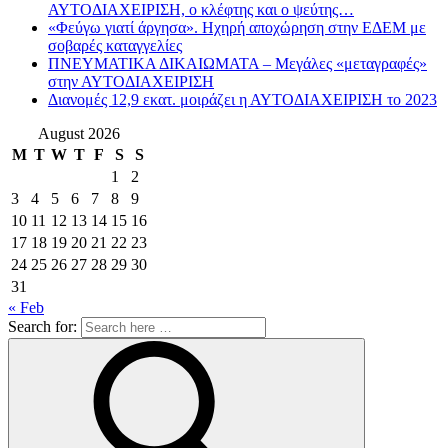
ΑΥΤΟΔΙΑΧΕΙΡΙΣΗ, ο κλέφτης και ο ψεύτης…
«Φεύγω γιατί άργησα». Ηχηρή αποχώρηση στην ΕΔΕΜ με
σοβαρές καταγγελίες
ΠΝΕΥΜΑΤΙΚΑ ΔΙΚΑΙΩΜΑΤΑ – Μεγάλες «μεταγραφές»
στην ΑΥΤΟΔΙΑΧΕΙΡΙΣΗ
Διανομές 12,9 εκατ. μοιράζει η ΑΥΤΟΔΙΑΧΕΙΡΙΣΗ το 2023
August 2026
M
T
W
T
F
S
S
1
2
3
4
5
6
7
8
9
10
11
12
13
14
15
16
17
18
19
20
21
22
23
24
25
26
27
28
29
30
31
« Feb
Search for: