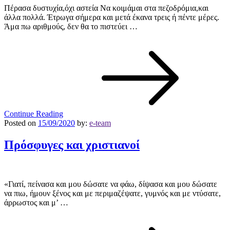
Πέρασα δυστυχία,όχι αστεία Να κοιμάμαι στα πεζοδρόμια,και
άλλα πολλά. Έτρωγα σήμερα και μετά έκανα τρεις ή πέντε μέρες.
Άμα πω αριθμούς, δεν θα το πιστεύει …
Continue Reading
Posted on
15/09/2020
by:
e-team
Πρόσφυγες και χριστιανοί
«Γιατί, πείνασα και μου δώσατε να φάω, δίψασα και μου δώσατε
να πιω, ήμουν ξένος και με περιμαζέψατε, γυμνός και με ντύσατε,
άρρωστος και μ’ …